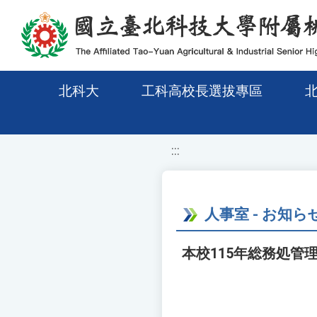
移至網頁之主要內容區位置
北科大
工科高校長選拔專區
:::
人事室 - お知ら
本校115年総務処管