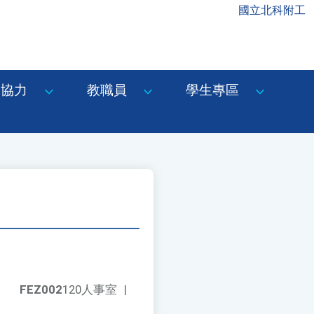
國立北科附工
協力
教職員
學生專區
FEZ002
120人事室
|