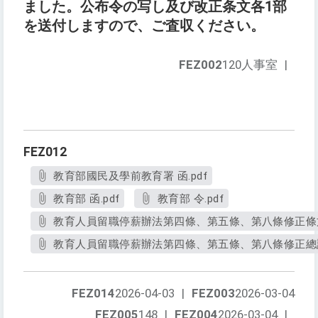
ました。公布令の写し及び改正条文各1部
を送付しますので、ご査収ください。
FEZ002
120人事室
|
FEZ012
教育部國民及學前教育署 函.pdf
教育部 函.pdf
教育部 令.pdf
教育人員留職停薪辦法第四條、第五條、第八條修正條文.
教育人員留職停薪辦法第四條、第五條、第八條修正總說明
FEZ014
2026-04-03
|
FEZ003
2026-03-04
FEZ005
148
|
FEZ004
2026-03-04
|