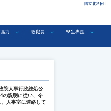
國立北科附工
協力
教職員
學生專區
政院人事行政総処公
4の説明に従い、令
し、人事室に連絡して