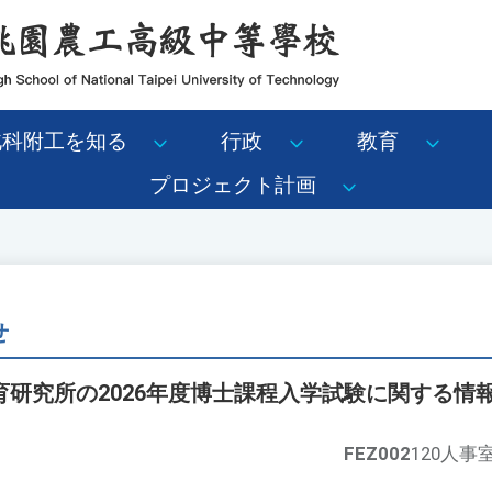
北科附工を知る
行政
教育
プロジェクト計画
せ
育研究所の2026年度博士課程入学試験に関する情
FEZ002
120人事