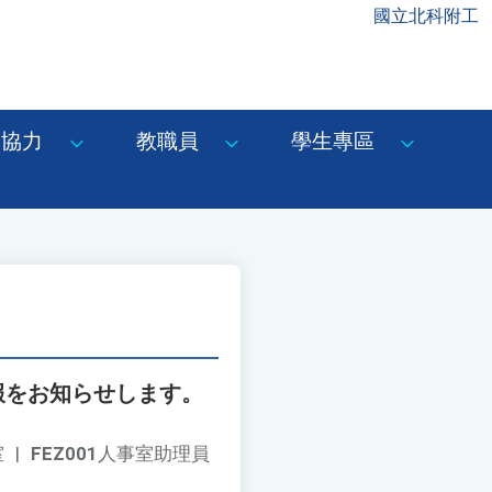
國立北科附工
協力
教職員
學生專區
報をお知らせします。
室
|
FEZ001
人事室助理員