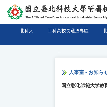
移至網頁之主要內容區位置
北科大
工科高校長選拔專區
:::
人事室 - お知ら
国立彰化師範大学教