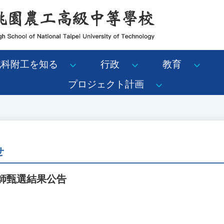
北科附工を知る
行政
教育
プロジェクト計画
せ
教師甄選結果公告