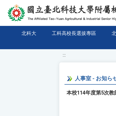
移至網頁之主要內容區位置
北科大
工科高校長選拔專區
:::
人事室 - お知ら
本校114年度第5次