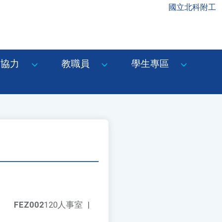
國立北科附工
協力
教職員
學生專區
FEZ002
120人事室
|