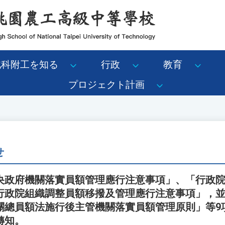
北科附工を知る
行政
教育
プロジェクト計画
せ
央政府機關落實員額管理應行注意事項」、「行政
政院組織調整員額移撥及管理應行注意事項」，並自1
關總員額法施行後主管機關落實員額管理原則」等9
轉知。