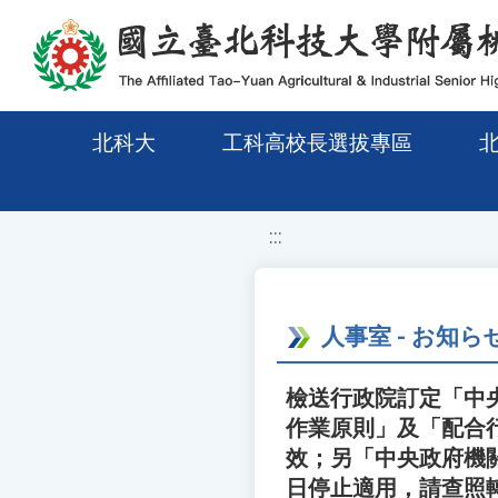
移至網頁之主要內容區位置
北科大
工科高校長選拔專區
:::
人事室 - お知ら
檢送行政院訂定「中
作業原則」及「配合行
效；另「中央政府機
日停止適用，請查照