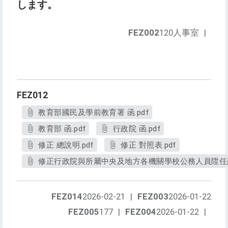
します。
FEZ002
120人事室
|
FEZ012
教育部國民及學前教育署 函.pdf
教育部 函.pdf
行政院 函.pdf
修正 總說明.pdf
修正 對照表.pdf
修正行政院與所屬中央及地方各機關學校公務人員陞任評
FEZ014
2026-02-21
|
FEZ003
2026-01-22
FEZ005
177
|
FEZ004
2026-01-22
|