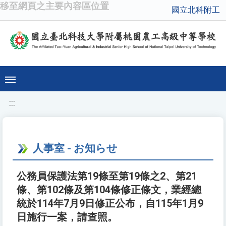
移至網頁之主要內容區位置
國立北科附工
:::
人事室 - お知らせ
公務員保護法第19條至第19條之2、第21
條、第102條及第104條修正條文，業經總
統於114年7月9日修正公布，自115年1月9
日施行一案，請查照。