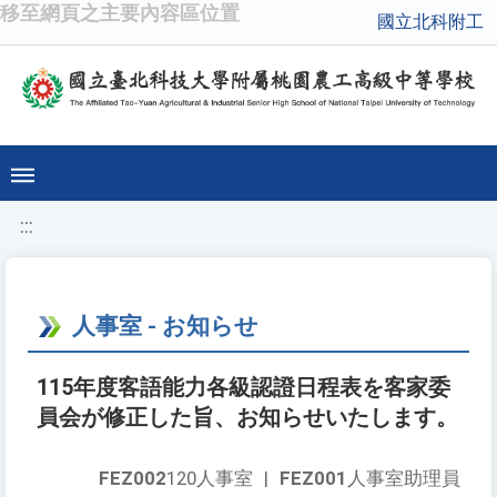
移至網頁之主要內容區位置
國立北科附工
:::
人事室 - お知らせ
115年度客語能力各級認證日程表を客家委
員会が修正した旨、お知らせいたします。
FEZ002
120人事室
|
FEZ001
人事室助理員