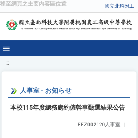
移至網頁之主要內容區位置
國立北科附工
:::
人事室 - お知らせ
本校115年度總務處約僱幹事甄選結果公告
FEZ002
120人事室
|