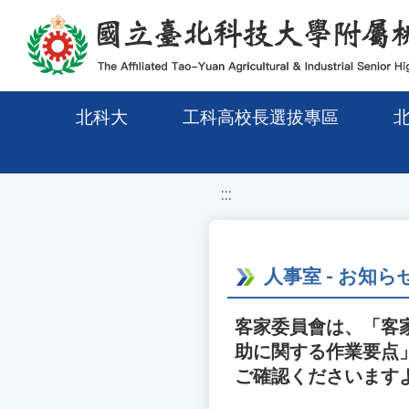
移至網頁之主要內容區位置
北科大
工科高校長選拔專區
:::
人事室 - お知ら
客家委員會は、「客
助に関する作業要点」
ご確認くださいます