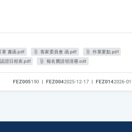
 書函.pdf
客家委員會 函.pdf
作業要點.pdf
認證日程表.pdf
報名費請領清冊.odt
FEZ005
190
|
FEZ004
2025-12-17
|
FEZ014
2026-01