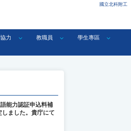
國立北科附工
協力
教職員
學生專區
家語能力認証申込料補
定しました。貴庁にて