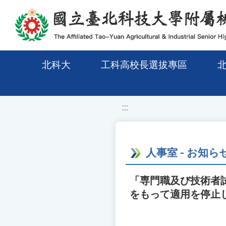
移至網頁之主要內容區位置
北科大
工科高校長選拔專區
:::
人事室 - お知ら
「専門職及び技術者試
をもって適用を停止