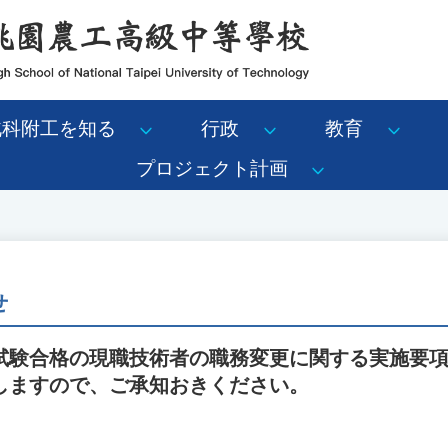
北科附工を知る
行政
教育
プロジェクト計画
せ
験合格の現職技術者の職務変更に関する実施要項」
しますので、ご承知おきください。