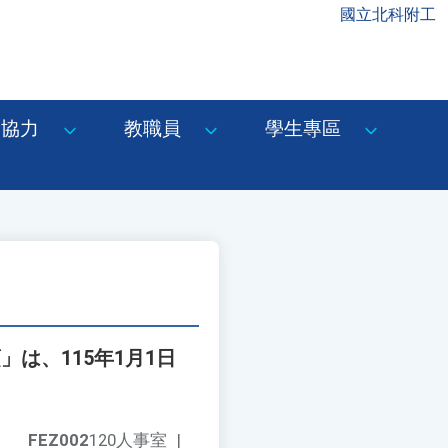
國立北科附工
協力
教職員
學生專區
は、115年1月1日
FEZ002
120人事室
|