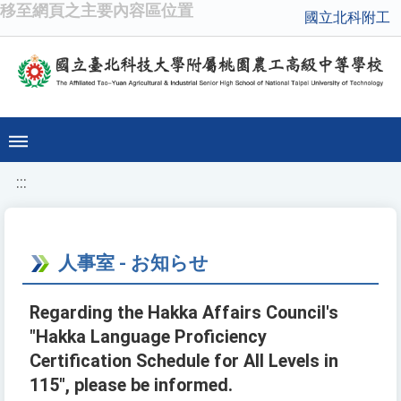
移至網頁之主要內容區位置
國立北科附工
:::
人事室 - お知らせ
Regarding the Hakka Affairs Council's
"Hakka Language Proficiency
Certification Schedule for All Levels in
115", please be informed.