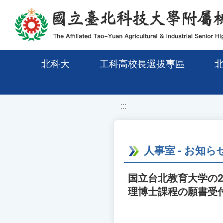
移至網頁之主要內容區位置
北科大
工科高校長選拔專區
:::
人事室 - お知ら
国立台北教育大学の
理博士課程の願書受