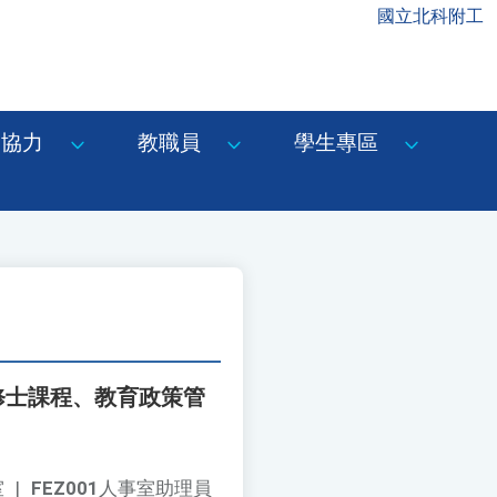
國立北科附工
協力
教職員
學生專區
修士課程、教育政策管
室
|
FEZ001
人事室助理員