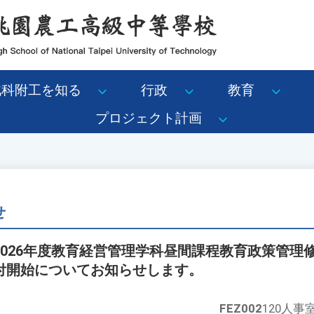
北科附工を知る
行政
教育
プロジェクト計画
せ
2026年度教育経営管理学科昼間課程教育政策管理
付開始についてお知らせします。
FEZ002
120人事