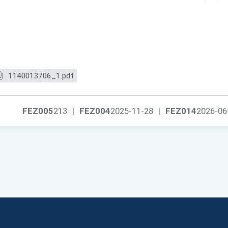
1140013706_1.pdf
FEZ005
213
|
FEZ004
2025-11-28
|
FEZ014
2026-06