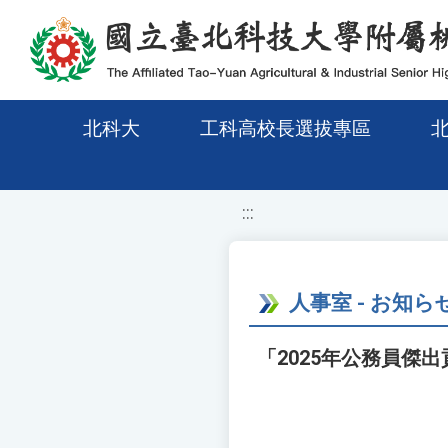
移至網頁之主要內容區位置
北科大
工科高校長選拔專區
:::
人事室 - お知ら
「2025年公務員傑