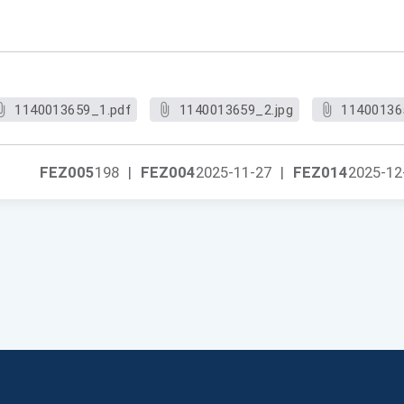
1140013659_1.pdf
1140013659_2.jpg
11400136
FEZ005
198
|
FEZ004
2025-11-27
|
FEZ014
2025-12