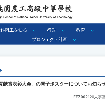
北科附工を知る
行政
教育
プロジェクト計画
せ
出貢献賞表彰大会」の電子ポスターについてお知ら
FEZ002
120人事