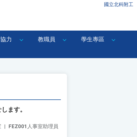
國立北科附工
協力
教職員
學生專區
せします。
室
|
FEZ001
人事室助理員