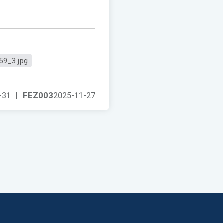
59_3.jpg
-31
|
FEZ003
2025-11-27