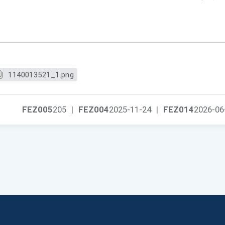
1140013521_1.png
FEZ005
205
|
FEZ004
2025-11-24
|
FEZ014
2026-06