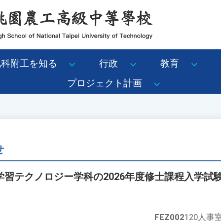
北科附工を知る
行政
教育
プロジェクト計画
せ
学習テクノロジー学科の2026年度修士課程入学試
FEZ002
120人事