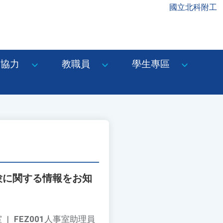
國立北科附工
協力
教職員
學生專區
験に関する情報をお知
室
|
FEZ001
人事室助理員