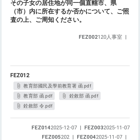
その子女の居住地が同一個直轄市、県
（市）内に所在するか否かについて、ご照
査の上、ご周知ください。
FEZ002
120人事室
|
FEZ012
教育部國民及學前教育署 函.pdf
教育部 函.pdf
銓敘部 函.pdf
銓敘部 令.pdf
FEZ014
2025-12-07
|
FEZ003
2025-11-07
FEZ005
202
|
FEZ004
2025-11-07
|