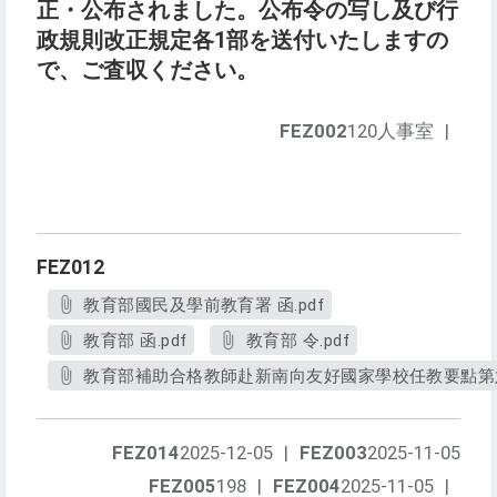
正・公布されました。公布令の写し及び行
政規則改正規定各1部を送付いたしますの
で、ご査収ください。
FEZ002
120人事室
|
FEZ012
教育部國民及學前教育署 函.pdf
教育部 函.pdf
教育部 令.pdf
教育部補助合格教師赴新南向友好國家學校任教要點第六
FEZ014
2025-12-05
|
FEZ003
2025-11-05
FEZ005
198
|
FEZ004
2025-11-05
|