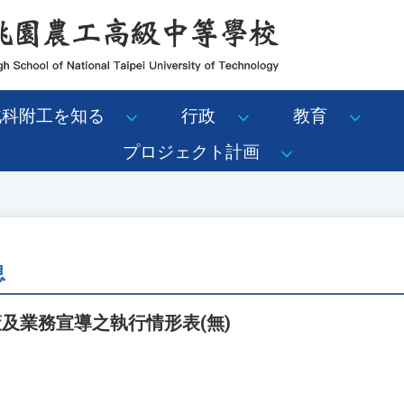
北科附工を知る
行政
教育
プロジェクト計画
息
策及業務宣導之執行情形表(無)