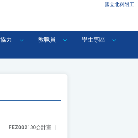
國立北科附工
協力
教職員
學生專區
FEZ002
130会計室
|