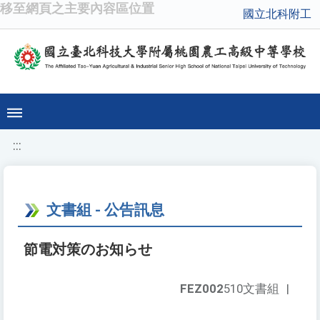
移至網頁之主要內容區位置
國立北科附工
:::
文書組 - 公告訊息
節電対策のお知らせ
FEZ002
510文書組
|