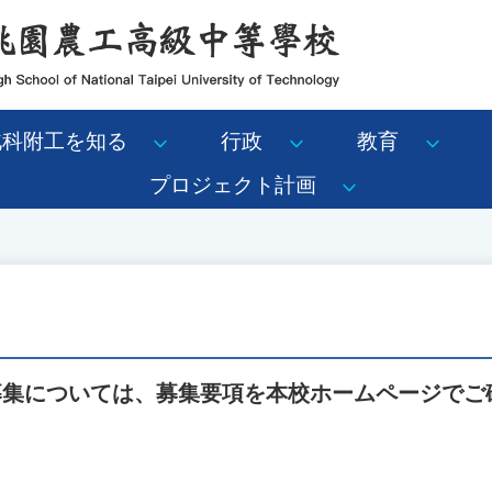
北科附工を知る
行政
教育
プロジェクト計画
る募集については、募集要項を本校ホームページでご