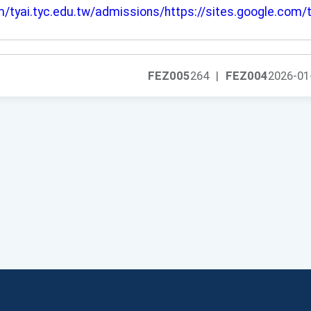
m/tyai.tyc.edu.tw/admissions/https://sites.google.com/
FEZ005
264
|
FEZ004
2026-01