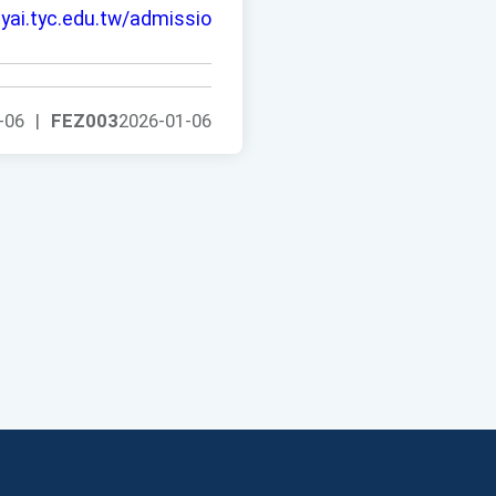
tyai.tyc.edu.tw/admissions/
-06
|
FEZ003
2026-01-06