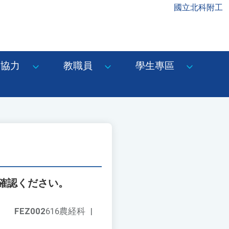
國立北科附工
協力
教職員
學生專區
確認ください。
FEZ002
616農経科
|