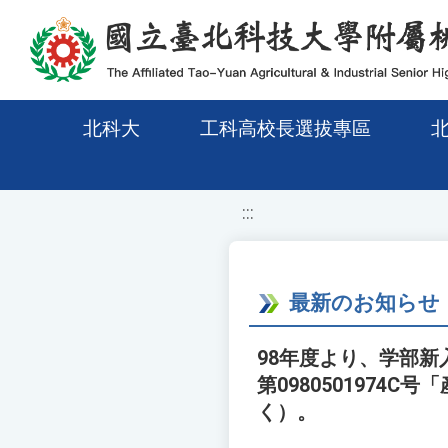
移至網頁之主要內容區位置
北科大
工科高校長選拔專區
:::
最新のお知らせ
98年度より、学部新
第098050197
く）。