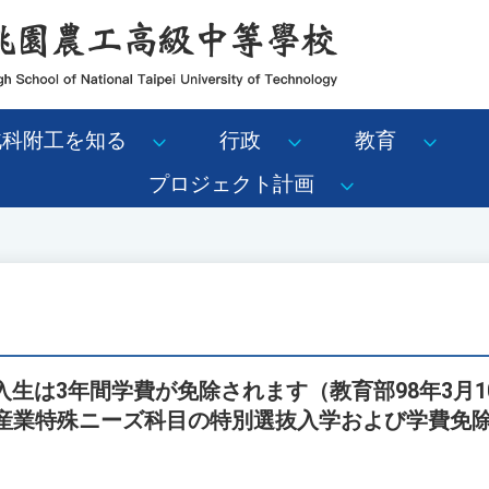
北科附工を知る
行政
教育
プロジェクト計画
入生は3年間学費が免除されます（教育部98年3月
4C号「産業特殊ニーズ科目の特別選抜入学および学費