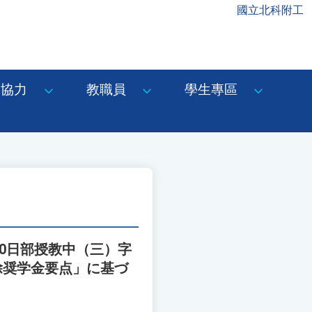
國立北科附工
協力
教職員
學生專區
10日部授教中（三）字
免除奨学金要点」に基づ