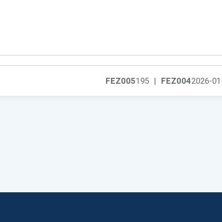
FEZ005
195
|
FEZ004
2026-01