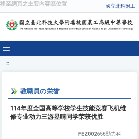
移至網頁之主要內容區位置
國立北科附工
:::
教職員の栄誉
114年度全国高等学校学生技能竞赛飞机维
修专业动力三游昱晴同学荣获优胜
FEZ002
656動力科
|