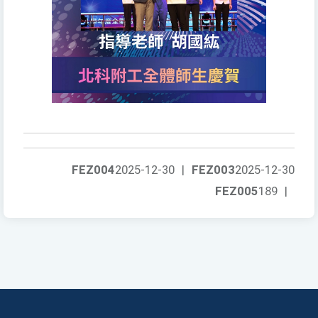
FEZ004
2025-12-30
|
FEZ003
2025-12-30
FEZ005
189
|