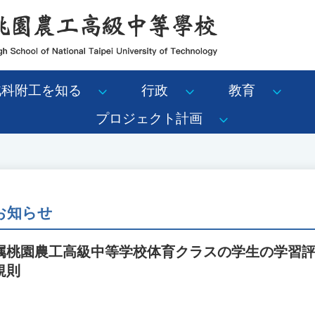
北科附工を知る
行政
教育
プロジェクト計画
 お知らせ
属桃園農工高級中等学校体育クラスの学生の学習
規則