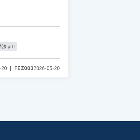
.pdf
-20
|
FEZ003
2026-05-20