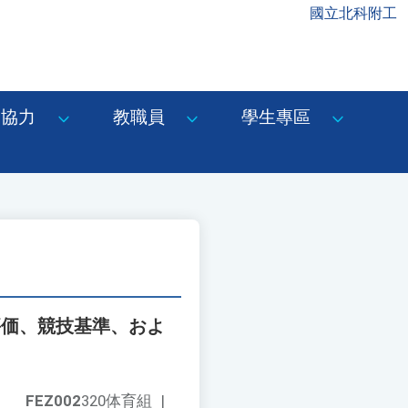
國立北科附工
協力
教職員
學生專區
評価、競技基準、およ
FEZ002
320体育組
|