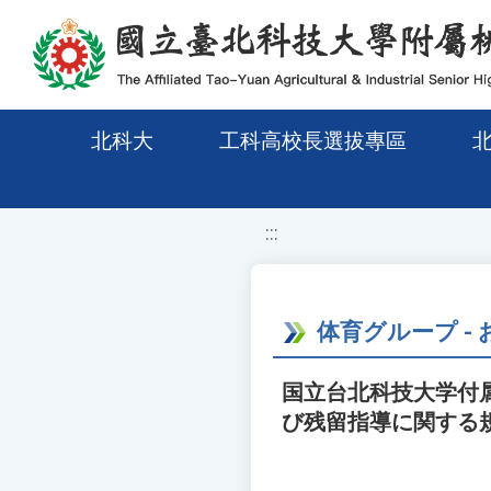
移至網頁之主要內容區位置
北科大
工科高校長選拔專區
:::
体育グループ -
国立台北科技大学付
び残留指導に関する