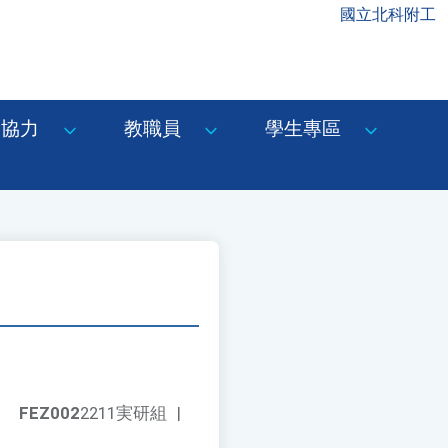
國立北科附工
協力
教職員
學生專區
FEZ002
2211実研組
|