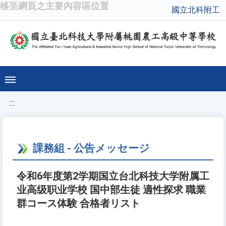
移至網頁之主要內容區位置
國立北科附工
:::
課務組 - 公告メッセージ
令和6年度第2学期国立台北科技大学附属工
业高级职业学校 国中部生徒 適性探求 職業
群コース体験 合格者リスト