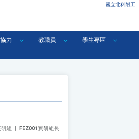
國立北科附工
協力
教職員
學生專區
1実研組
|
FEZ001
實研組長