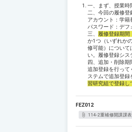
一、まず、授業時
二、今回の履修登
アカウント：学籍
パスワード：デフ
三、
履修登録期間：2/
か1つ（いずれか
修可能）について
い。履修登録シス
四、追加・削除期間：
追加登録を行ってく
ステムで追加登録
習研究組で登録し
FEZ012
114-2重補修開課課表