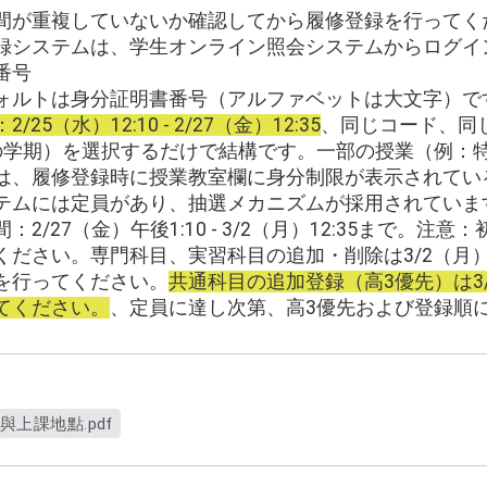
間が重複していないか確認してから履修登録を行ってく
録システムは、学生オンライン照会システムからログイ
番号
ォルトは身分証明書番号（アルファベットは大文字）で
25（水）12:10 - 2/27（金）12:35
、同じコード、同
の学期）を選択するだけで結構です。一部の授業（例：
は、履修登録時に授業教室欄に身分制限が表示されてい
テムには定員があり、抽選メカニズムが採用されていま
2/27（金）午後1:10 - 3/2（月）12:35まで。注
ださい。専門科目、実習科目の追加・削除は3/2（月）1
を行ってください。
共通科目の追加登録（高3優先）は3/2
てください。
、定員に達し次第、高3優先および登録順
與上課地點.pdf