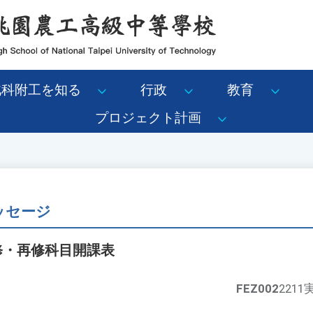
北科附工を知る
行政
教育
プロジェクト計画
メッセージ
補修・再修科目開課表
FEZ002
221