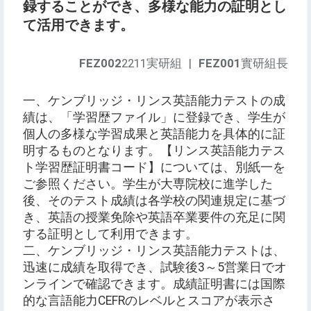
録することができ、多様な能力の証明とし
て活用できます。
FEZ002
2211実研組
|
FEZ001
實研組長
一、ケンブリッジ・リンス英語能力テストの成
績は、「学習歴ファイル」に登録でき、学生が
個人の多様な学習成果と英語能力を具体的に証
明するものとなります。【リンス英語能力テス
ト学習歴証明書コード】については、別紙一を
ご参照ください。学生が大専院校に進学した
後、そのテスト成績は各学校の関連規定に基づ
き、英語の授業免除や英語卒業要件の充足に関
する証明として利用できます。
二、ケンブリッジ・リンス英語能力テストは、
迅速に成績を取得でき、試験後3～5営業日でオ
ンラインで確認できます。成績証明書には国際
的な言語能力CEFRのレベルとスコアが表示さ