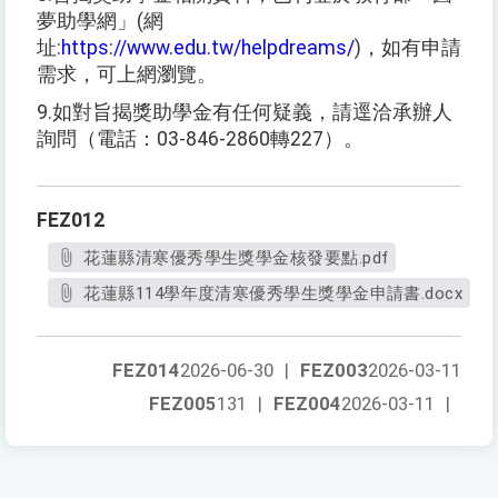
夢助學網」
(
網
址
:
https://www.edu.tw/helpdreams/
)
，如有申請
需求，可上網瀏覽。
9.
如對旨揭獎助學金有任何疑義，請逕洽承辦人
詢問（電話：
03-846-2860
轉
227
）。
FEZ012
花蓮縣清寒優秀學生獎學金核發要點.pdf
花蓮縣114學年度清寒優秀學生獎學金申請書.docx
FEZ014
2026-06-30
|
FEZ003
2026-03-11
FEZ005
131
|
FEZ004
2026-03-11
|