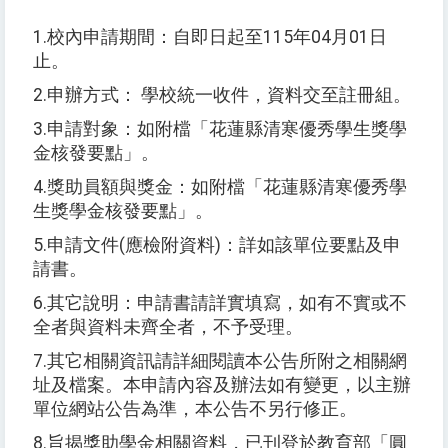
1.
校內申請期間：自即日起至
115
年
04
月
01
日
止。
2.
申辦方式：
學校統一收件，資料交至註冊組。
3.
申請對象：如附檔「花蓮縣清寒優秀學生獎學
金核發要點」。
4.
獎助員額與獎金：如附檔「花蓮縣清寒優秀學
生獎學金核發要點」。
5.
申請文件
(
應檢附資料
)
：詳如該單位要點及申
請書。
6.
其它說明：申請書請詳實填寫，如有不實或不
全者與資料未齊全者，不予受理。
7.
其它相關資訊請詳細閱讀本公告所附之相關網
址及檔案。本申請內容及辦法如有變更，以主辦
單位網站公告為準，本公告不另行修正。
8.
旨揭獎助學金相關資料，已刊登於教育部「圓