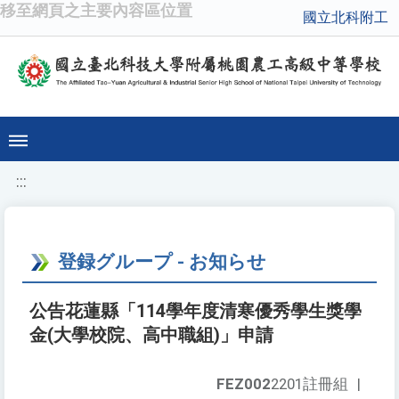
移至網頁之主要內容區位置
國立北科附工
:::
登録グループ - お知らせ
公告花蓮縣「114學年度清寒優秀學生獎學
金(大學校院、高中職組)」申請
FEZ002
2201註冊組
|