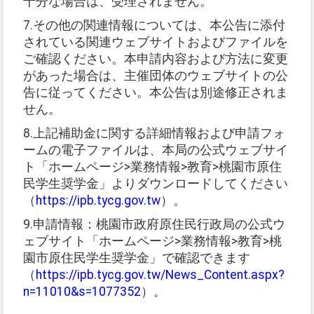
十分な場合は、受理されません。
7.
その他の関連情報については、本公告に添付
されている関連ウェブサイトおよびファイルを
ご確認ください。本申請内容および方法に変更
があった場合は、主催団体のウェブサイトの公
告に従ってください。本公告は別途修正されま
せん。
8.
上記補助金に関する詳細情報および申請フォ
ームの電子ファイルは、本局の公式ウェブサイ
ト「ホームページ
>
業務情報
>
教育
>
桃園市原住
民学生奨学金」よりダウンロードしてください
（
https://ipb.tycg.gov.tw
）
。
9.
申請情報：桃園市政府原住民行政局の公式ウ
ェブサイト「ホームページ
>
業務情報
>
教育
>
桃
園市原住民学生奨学金」で確認できます
（
https://ipb.tycg.gov.tw/News_Content.aspx?
n=11010&s=1077352
）。