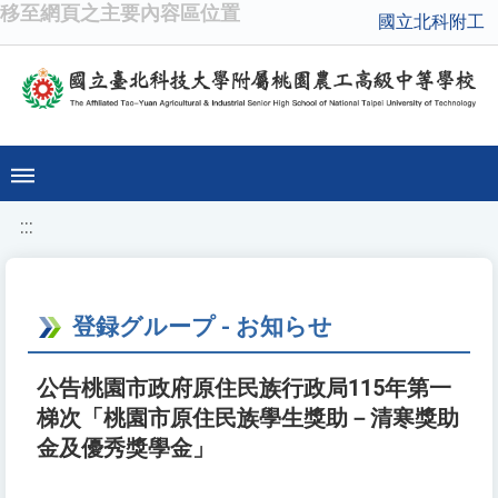
移至網頁之主要內容區位置
國立北科附工
:::
登録グループ - お知らせ
公告桃園市政府原住民族行政局115年第一
梯次「桃園市原住民族學生獎助－清寒獎助
金及優秀獎學金」