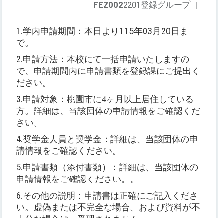
FEZ002
2201登録グループ
|
1.
学内申請期間：本日より
115
年
03
月
20
日ま
で。
2.
申請方法：本校にて一括申請いたしますの
で、申請期間内に申請書類を登録課にご提出く
ださい。
3.
申請対象：桃園市に4ヶ月以上居住している
方。詳細は、当該団体の申請情報をご確認くだ
さい。
4.
奨学金人員と奨学金：詳細は、当該団体の申
請情報をご確認ください。
5.
申請書類
（
添付書類
）：詳細は、当該団体の
申請情報をご確認ください。
。
6.
その他の説明：申請書は正確にご記入くださ
い。虚偽または不完全な場合、および資料が不