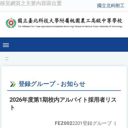
移至網頁之主要內容區位置
國立北科附工
:::
登録グループ - お知らせ
2026年度第1期校内アルバイト採用者リス
ト
FEZ002
2201登録グループ
|