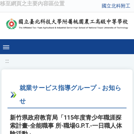
移至網頁之主要內容區位置
國立北科附工
:::
就業サービス指導グループ - お知ら
せ
新竹県政府教育局「115年度青少年職涯探
索計畫-全能職事 所-職場G.P.T.-一日職人体
験活動」