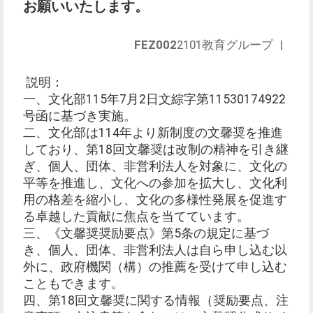
お願いいたします。
FEZ002
2101教育グループ
|
説明：
一、文化部115年7月2日文綜字第11530174922
号函に基づき実施。
二、文化部は114年より新制度の文馨奨を推進
しており、第18回文馨奨は改制の精神を引き継
ぎ、個人、団体、非営利法人を対象に、文化の
平等を推進し、文化への参加を拡大し、文化利
用の格差を縮小し、文化の多様性発展を促進す
る卓越した貢献に焦点を当てています。
三、《文馨奨奨励要点》第5条の規定に基づ
き、個人、団体、非営利法人は自ら申し込む以
外に、政府機関（構）の推薦を受けて申し込む
こともできます。
四、第18回文馨奨に関する情報（奨励要点、注