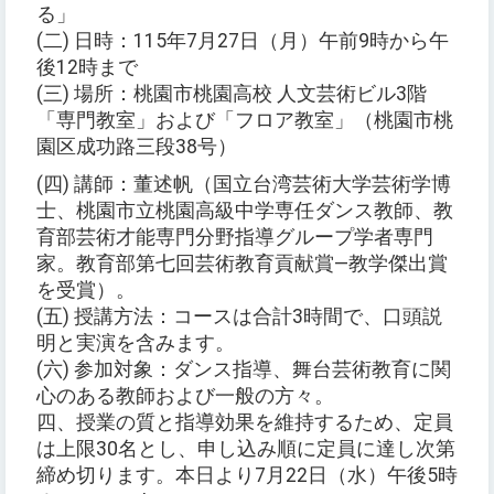
る」
(二) 日時：115年7月27日（月）午前9時から午
後12時まで
(三) 場所：桃園市桃園高校 人文芸術ビル3階
「専門教室」および「フロア教室」（桃園市桃
園区成功路三段38号）
(四) 講師：董述帆（国立台湾芸術大学芸術学博
士、桃園市立桃園高級中学専任ダンス教師、教
育部芸術才能専門分野指導グループ学者専門
家。教育部第七回芸術教育貢献賞―教学傑出賞
を受賞）。
(五) 授講方法：コースは合計3時間で、口頭説
明と実演を含みます。
(六) 参加対象：ダンス指導、舞台芸術教育に関
心のある教師および一般の方々。
四、授業の質と指導効果を維持するため、定員
は上限30名とし、申し込み順に定員に達し次第
締め切ります。本日より7月22日（水）午後5時