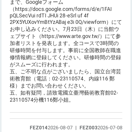
まで、Googleフォーム
（https://docs.google.com/forms/d/e/1FAI
pQLSecVui rdTI JHUi 28-eSrl uf 4f
2PX5YUXovYmBtYzABaj e3i 0Q/viewform）にて
お申し込みください。7月23日（木）に当館ウ
ェブサイト（https://www.arte.gov.tw/）にて参
加者リストを発表します。全コースで3時間の
研修時間を付与します。事前に全国教師在職進
修情報網に登録してください。研修時間の登録
がスムーズに行われます。
五、ご不明な点がございましたら、国立台湾芸
術教育館（電話：02-23110574、内線116 鄭
様）までお問い合わせください。
五、如有疑問，請致電國立臺灣藝術教育館02-
23110574分機116鄭小姐。
FEZ014
2026-08-07
|
FEZ003
2026-07-08