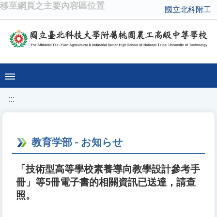
移至網頁之主要內容區位置
國立北科附工
:::
教育学部 - お知らせ
「技術型高等學校素養導向教學設計參考手
冊」等5冊電子書的相關資訊已送達，請查
照。