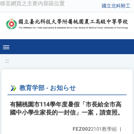
移至網頁之主要內容區位置
國立北科附工
:::
教育学部 - お知らせ
有關桃園市114學年度暑假「市長給全市高
國中小學生家長的一封信」一案，請查照。
FEZ002
2101教學組
|