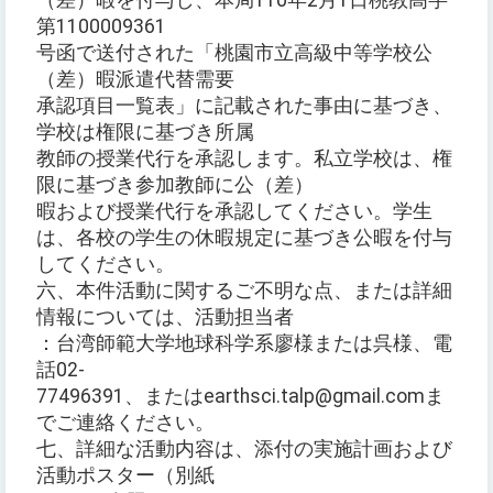
（差）暇を付与し、本局110年2月1日桃教高字
第1100009361
号函で送付された「桃園市立高級中等学校公
（差）暇派遣代替需要
承認項目一覧表」に記載された事由に基づき、
学校は権限に基づき所属
教師の授業代行を承認します。私立学校は、権
限に基づき参加教師に公（差）
暇および授業代行を承認してください。学生
は、各校の学生の休暇規定に基づき公暇を付与
してください。
六、本件活動に関するご不明な点、または詳細
情報については、活動担当者
：台湾師範大学地球科学系廖様または呉様、電
話02-
77496391、またはearthsci.talp@gmail.comま
でご連絡ください。
七、詳細な活動内容は、添付の実施計画および
活動ポスター（別紙