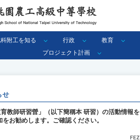
北科附工を知る
行政
教育
プロジェクト計画
らせ
教育教師研習營」（以下簡稱本 研習）の活動情報
加をお勧めします。ご確認ください。
FEZ