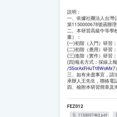
説明：
一、依據社團法人台灣公
第1150000678號函辦
二、本研習高級中等學
畫）：
(一)初階（入門）研習：
(二)初階（應用）研習：
(三)進階（實作）研習：
(四)報名方式：採線上
/5SorAxFHuTt8WoMx7
三、如有未盡事宜，請
承辦人王先生，聯絡電話：（
四、檢附本研習簡章及
FEZ012
1150007462.pdf