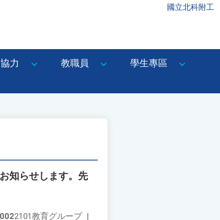
國立北科附工
協力
教職員
學生專區
をお知らせします。先
002
2101教育グループ
|