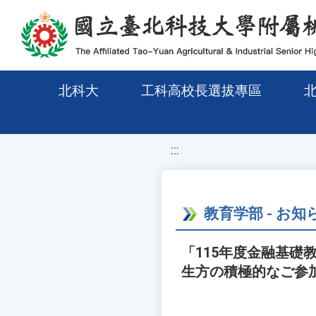
移至網頁之主要內容區位置
北科大
工科高校長選拔專區
:::
教育学部 - お知
「115年度金融基礎
生方の積極的なご参