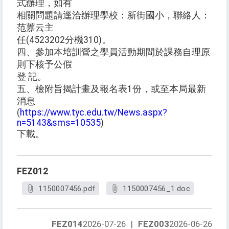
式辦理，如有
相關問題請逕洽辦理學校：新街國小，聯絡人：
范䕒云主
任(4523202分機310)。
四、參加本培訓營之學員活動期間於課務自理原
則下核予公假
登 記。
五、檢附旨揭計畫及報名表1份，或至本局最新
消息
(
https://www.tyc.edu.tw/News.aspx?
n=5143&sms=10535
)
下載。
FEZ012
1150007456.pdf
1150007456_1.doc
FEZ014
2026-07-26
|
FEZ003
2026-06-26