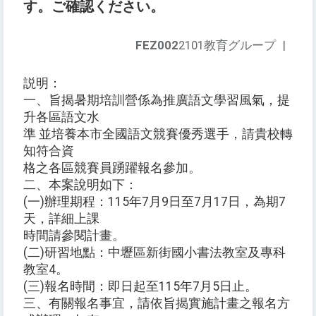
す。ご確認ください。
FEZ002
2101教育グループ
|
説明：
一、旨揭暑期培訓營係為推廣語文學習風氣，提
升各區語文水
準 並培養本市全國語文競賽優秀選手，請貴校轉
知符合資
格之各區競賽員踴躍報名參加。
二、本案說明如下：
(一)辦理期程：115年7月9日至7月17日，為期7
天，詳細上課
時間請參閱計畫。
(二)研習地點：中壢區新街國小書法教室及專科
教室4。
(三)報名時間：即日起至115年7月5日止。
三、有關報名事宜，請依旨揭實施計畫之報名方