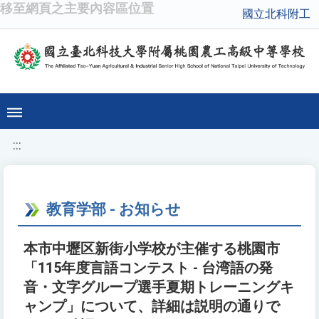
移至網頁之主要內容區位置
國立北科附工
:::
教育学部 - お知らせ
本市中壢区新街小学校が主催する桃園市
「115年度言語コンテスト - 台湾語の発
音・文字グループ選手夏期トレーニングキ
ャンプ」について、詳細は説明の通りで