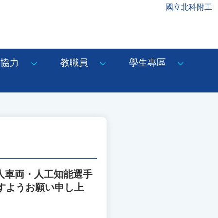
國立北科附工
協力
教職員
學生專區
無人車両・人工知能選手
すようお願い申し上