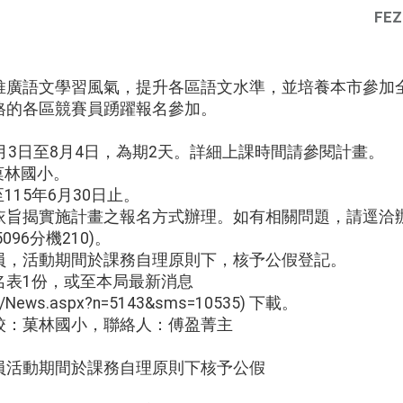
FEZ
推廣語文學習風氣，提升各區語文水準，並培養本市參加
格的各區競賽員踴躍報名參加。
年8月3日至8月4日，為期2天。詳細上課時間請參閱計畫。
菓林國小。
115年6月30日止。
依旨揭實施計畫之報名方式辦理。如有相關問題，請逕洽
096分機210)。
員，活動期間於課務自理原則下，核予公假登記。
名表1份，或至本局最新消息
.tw/News.aspx?n=5143&sms=10535) 下載。
校：菓林國小，聯絡人：傅盈菁主
員活動期間於課務自理原則下核予公假