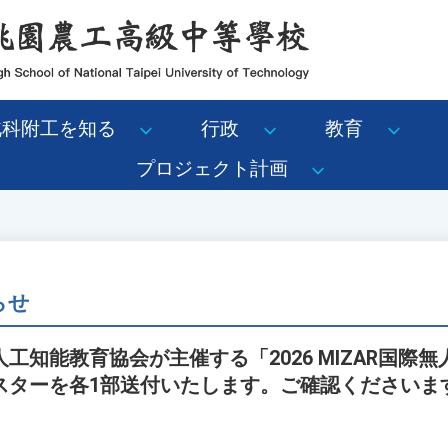
北科附工を知る
行政
教育
プロジェクト計画
らせ
工知能教育協会が主催する「2026 MIZAR国際
スターを各1部送付いたします。ご確認くださいま