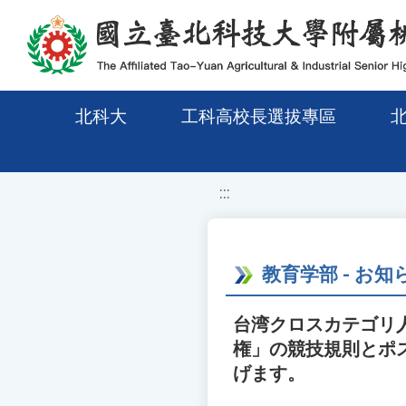
移至網頁之主要內容區位置
北科大
工科高校長選拔專區
:::
教育学部 - お知
台湾クロスカテゴリ人
権」の競技規則とポ
げます。