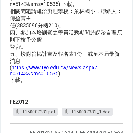
n=5143&sms=10535) 下載。
相關問題請逕洽辦理學校：菓林國小，聯絡人：
傅盈菁主
任(3835096分機210)。
四、參加本培訓營之學員活動期間於課務自理原
則下核予公假
登 記。
五、檢附旨揭計畫及報名表1份，或至本局最新
消息
(
https://www.tyc.edu.tw/News.aspx?
n=5143&sms=10535
)
下載。
FEZ012
1150007381.pdf
1150007381_1.doc
FEZ014
2026-07-24
|
FEZ003
2026-06-24