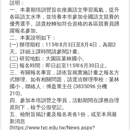
説明：
一、本暑期培訓營旨在推廣語文學習風氣，提升
各區語文水準，並培養本市參加全國語文競賽的
優秀選手。請貴校轉知符合資格的各區競賽員踴
躍報名參加。
二、本案說明如下：
(一) 辦理期程：115年8月3日至8月4日，為期2
天。詳細上課時間請參閱計畫。
(二) 研習地點：大園區菓林國小。
(三) 報名時間：即日起至115年6月30日止。
三、有關報名事宜，請依旨揭實施計畫之報名方
式辦理。如有相關問題，請逕洽辦理學校：菓林
國小，聯絡人：傅盈菁主任 (3835096 分機
210)。
四、參加本培訓營之學員，活動期間在課務自理
原則下，核予公假登記。
五、檢附旨揭計畫及報名表各1份，或至本局最
新消息
(https://www.tyc.edu.tw/News.aspx?