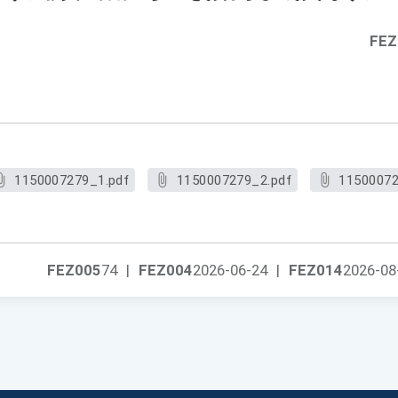
FEZ
1150007279_1.pdf
1150007279_2.pdf
11500072
FEZ005
74
|
FEZ004
2026-06-24
|
FEZ014
2026-08