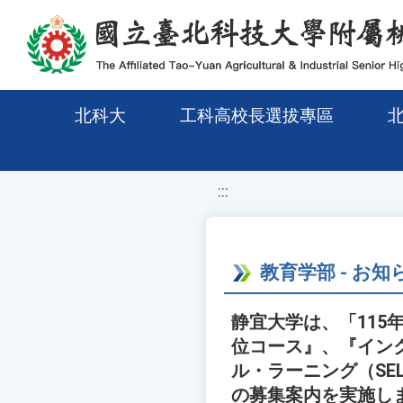
移至網頁之主要內容區位置
北科大
工科高校長選拔專區
:::
教育学部 - お知
静宜大学は、「11
位コース』、『イン
ル・ラーニング（S
の募集案内を実施し