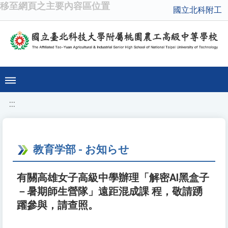
移至網頁之主要內容區位置
國立北科附工
:::
教育学部 - お知らせ
有關高雄女子高級中學辦理「解密AI黑盒子
－暑期師生營隊」遠距混成課 程，敬請踴
躍參與，請查照。