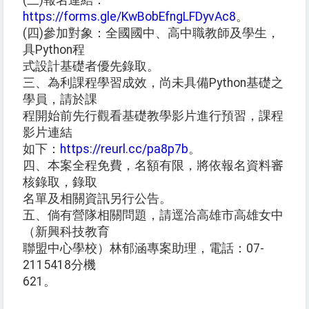
(三)報名連結：
https://forms.gle/KwBobEfngLFDyvAc8
。
(四)參加對象：全國國中、高中職教師及學生，
具Python程
式設計基礎者優先錄取。
三、為利課程學習成效，尚未具備Python基礎之
學員，請於課
程開始前先行觀看基礎教學影片進行預習，課程
影片連結
如下：
https://reurl.cc/pa8p7b
。
四、本案全程免費，名額有限，將依報名資料審
核錄取，錄取
名單及相關資訊另行公告。
五、倘有營隊相關問題，請逕洽高雄市高雄女中
（新興科技教育
聯盟中心學校）林郁涵專案助理，電話：07-
2115418分機
621。