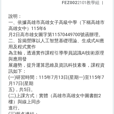
FEZ002
2101教學組
|
說明：
一、依據高雄市高雄女子高級中學（下稱高雄市
高雄女中）115年6
月2日高市雄女圖字第11570449700號函辦理。
二、旨揭營隊以人工智慧基礎理論、生成式AI應
用及程式實作
為主軸，透過實作課程引導學員認識AI技術原理
與應用發
展趨勢，提升運算思維及資訊科技素養，課程資
訊如下：
(一)研習時間：115年7月13日(星期一)至115年7
月17日(星期
五)，共5日。
(二)上課方式：實體（高雄市高雄女中圖書館2
樓）與線上同步
進行。