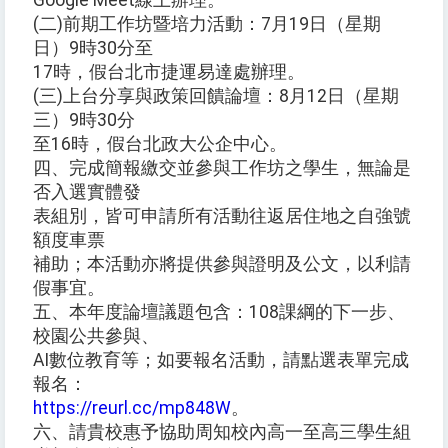
Google Meet線上辦理。
(二)前期工作坊暨培力活動：7月19日（星期
日）9時30分至
17時，假台北市捷運易達處辦理。
(三)上台分享與政策回饋論壇：8月12日（星期
三）9時30分
至16時，假台北政大公企中心。
四、完成簡報繳交並參與工作坊之學生，無論是
否入選實體發
表組別，皆可申請所有活動往返居住地之自強號
額度車票
補助；本活動亦將提供參與證明及公文，以利請
假事宜。
五、本年度論壇議題包含：108課綱的下一步、
校園公共參與、
AI數位教育等；如要報名活動，請點選表單完成
報名：
https://reurl.cc/mp848W
。
六、請貴校惠予協助周知校內高一至高三學生組