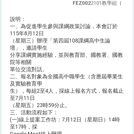
FEZ002
2101教學組
|
說明：
一、為促進學生參與課綱政策討論，本會訂於
115年8月12日
（星期三）辦理「第四屆108課綱高中生論
壇」，邀請學生
分享課綱實施經驗，並與教育部、國教署、國教
院等相關
單位交流對話。
二、報名對象為全國高中職學生（含應屆畢業生
及實驗教育學
生），每組2至4人，採線上報名方式，報名截止
至7月11日
（星期五）23時59分止。
三、活動流程如下：
(一)線上提案工作坊：7月12日（星期日）14時
至17時，採