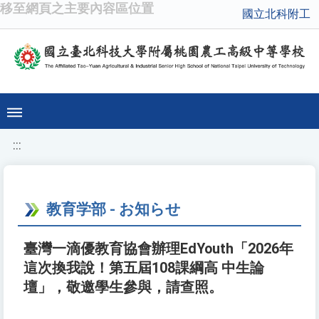
移至網頁之主要內容區位置
國立北科附工
:::
教育学部 - お知らせ
臺灣一滴優教育協會辦理EdYouth「2026年
這次換我說！第五屆108課綱高 中生論
壇」，敬邀學生參與，請查照。