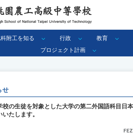
北科附工を知る
行政
教育
プロジェクト計画
らせ
学校の生徒を対象とした大学の第二外国語科目日
いいたします。
FEZ