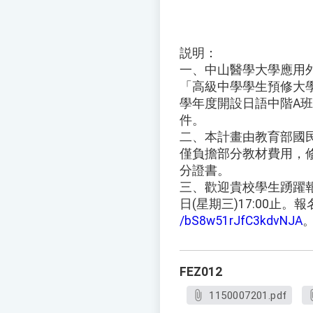
説明：
一、中山醫學大學應用
「高級中學學生預修大學
學年度開設日語中階A
件。
二、本計畫由教育部國
僅負擔部分教材費用，
分證書。
三、歡迎貴校學生踴躍報
日(星期三)17:00止。
/bS8w51rJfC3kdvNJA
FEZ012
1150007201.pdf