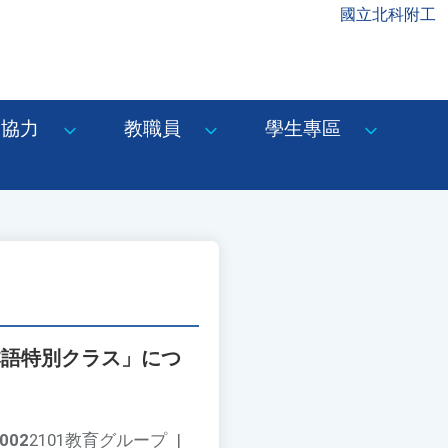
國立北科附工
協力
教職員
學生專區
本語特別クラス」につ
002
2101教育グループ
|