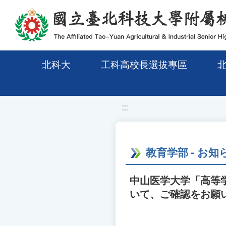
移至網頁之主要內容區位置
北科大
工科高校長選拔專區
:::
教育学部 - お知
中山医学大学「高等
いて、ご確認をお願