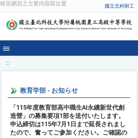
移至網頁之主要內容區位置
國立北科附工
:::
教育学部 - お知らせ
「115年度教育部高中職生AI永續新世代創
造營」の募集要項1部を送付いたします。
申込締切は115年7月1日まで延長されまし
たので、奮ってご参加ください。ご確認の