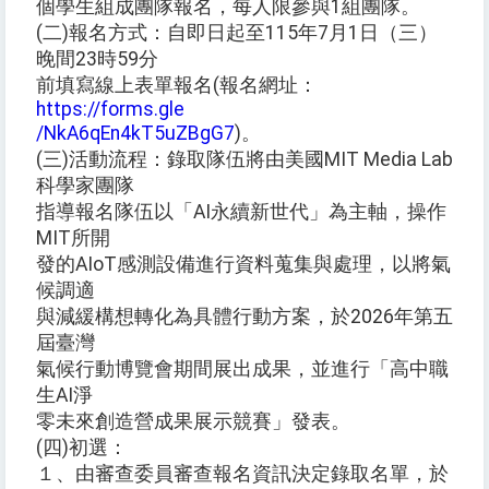
個學生組成團隊報名，每人限參與1組團隊。
(二)報名方式：自即日起至115年7月1日（三）
晚間23時59分
前填寫線上表單報名(報名網址：
https://forms.gle
/NkA6qEn4kT5uZBgG7
)。
(三)活動流程：錄取隊伍將由美國MIT Media Lab
科學家團隊
指導報名隊伍以「AI永續新世代」為主軸，操作
MIT所開
發的AIoT感測設備進行資料蒐集與處理，以將氣
候調適
與減緩構想轉化為具體行動方案，於2026年第五
屆臺灣
氣候行動博覽會期間展出成果，並進行「高中職
生AI淨
零未來創造營成果展示競賽」發表。
(四)初選：
１、由審查委員審查報名資訊決定錄取名單，於