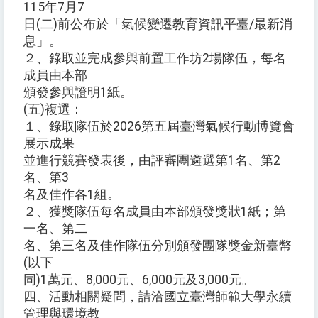
115年7月7
日(二)前公布於「氣候變遷教育資訊平臺/最新消
息」。
２、錄取並完成參與前置工作坊2場隊伍，每名
成員由本部
頒發參與證明1紙。
(五)複選：
１、錄取隊伍於2026第五屆臺灣氣候行動博覽會
展示成果
並進行競賽發表後，由評審團遴選第1名、第2
名、第3
名及佳作各1組。
２、獲獎隊伍每名成員由本部頒發獎狀1紙；第
一名、第二
名、第三名及佳作隊伍分別頒發團隊獎金新臺幣
(以下
同)1萬元、8,000元、6,000元及3,000元。
四、活動相關疑問，請洽國立臺灣師範大學永續
管理與環境教