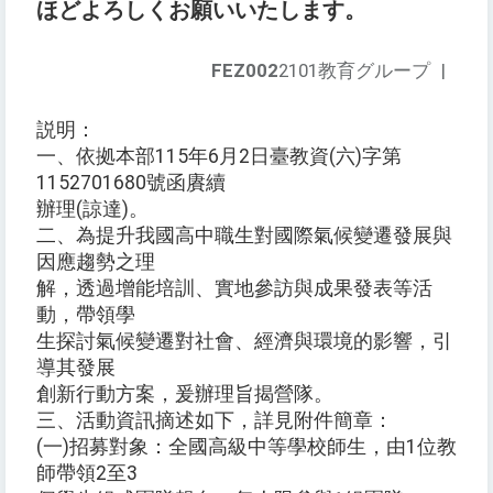
ほどよろしくお願いいたします。
FEZ002
2101教育グループ
|
説明：
一、依拠本部115年6月2日臺教資(六)字第
1152701680號函賡續
辦理(諒達)。
二、為提升我國高中職生對國際氣候變遷發展與
因應趨勢之理
解，透過增能培訓、實地參訪與成果發表等活
動，帶領學
生探討氣候變遷對社會、經濟與環境的影響，引
導其發展
創新行動方案，爰辦理旨揭營隊。
三、活動資訊摘述如下，詳見附件簡章：
(一)招募對象：全國高級中等學校師生，由1位教
師帶領2至3