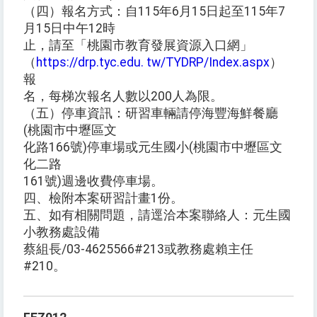
（四）報名方式：自115年6月15日起至115年7
月15日中午12時
止，請至「桃園市教育發展資源入口網」
（
https://drp.tyc.edu. tw/TYDRP/Index.aspx
）
報
名，每梯次報名人數以200人為限。
（五）停車資訊：研習車輛請停海豐海鮮餐廳
(桃園市中壢區文
化路166號)停車場或元生國小(桃園市中壢區文
化二路
161號)週邊收費停車場。
四、檢附本案研習計畫1份。
五、如有相關問題，請逕洽本案聯絡人：元生國
小教務處設備
蔡組長/03-4625566#213或教務處賴主任
#210。