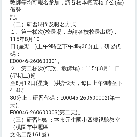
教師等均可報名參加，請各校本權責核予公(差)
假登
記。
（二）研習時間及報名方式：
１、第一梯次(校長場，邀請各校校長出席)：
115年8月10
日 (星期一)上午9時至下午4時30分止，研習代
碼：
E00046-260600001。
２、第二梯次(行政、教師場)：115年8月11日
(星期二)起
至8月12日(星期三)共計2天，每日上午9時至下
午4時
30分止，研習代碼：E00046-260600002(第一
天)、
E00046-260600003(第二天)。
（三）研習地點：本市元生國小四樓視聽教室
（桃園市中壢區
文化二路161號）。