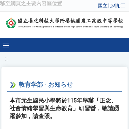
移至網頁之主要內容區位置
國立北科附工
:::
教育学部 - お知らせ
本市元生國民小學將於115年舉辦「正念、
社會情緒學習與生命教育」研習營，敬請踴
躍參加，請查照。