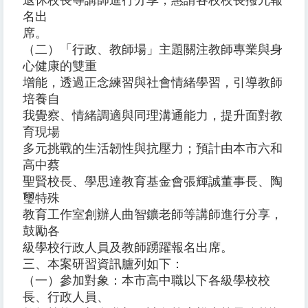
退休校長等講師進行分享，惠請各校校長撥冗報
名出
席。
（二）「行政、教師場」主題關注教師專業與身
心健康的雙重
增能，透過正念練習與社會情緒學習，引導教師
培養自
我覺察、情緒調適與同理溝通能力，提升面對教
育現場
多元挑戰的生活韌性與抗壓力；預計由本市六和
高中蔡
聖賢校長、學思達教育基金會張輝誠董事長、陶
璽特殊
教育工作室創辦人曲智鑛老師等講師進行分享，
鼓勵各
級學校行政人員及教師踴躍報名出席。
三、本案研習資訊臚列如下：
（一）參加對象：本市高中職以下各級學校校
長、行政人員、