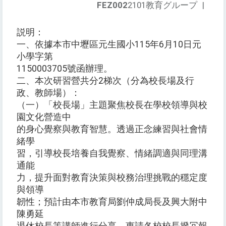
FEZ002
2101教育グループ
|
説明：
一、依據本市中壢區元生國小115年6月10日元
小學字第
1150003705號函辦理。
二、本次研習營共分2梯次（分為校長場及行
政、教師場）：
（一）「校長場」主題聚焦校長在學校領導與校
園文化營造中
的身心覺察與教育智慧。透過正念練習與社會情
緒學
習，引導校長培養自我覺察、情緒調適與同理溝
通能
力，提升面對教育決策與校務治理挑戰的穩定度
與領導
韌性；預計由本市教育局劉仲成局長及興大附中
陳勇延