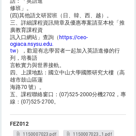
話：「英語進
修班」。
(四)其他語文研習班（日、韓、西、越）。
三、詳細課程資訊簡章及優惠專案請至本校「推
廣教育課程資
訊入口網站」查詢（
https://ceo-
ogiaca.nsysu.edu.
tw
），歡迎有志學習者一起加入英語進修的行
列，培養語
言軟實力與世界接軌。
四、上課地點：國立中山大學國際研究大樓（高
雄市鼓山區蓮
海路70 號）。
五、課程聯絡窗口：(07)525-2000分機2702，專
線：(07)525-2700。
FEZ012
1150007023.pdf
1150007023_1.pdf