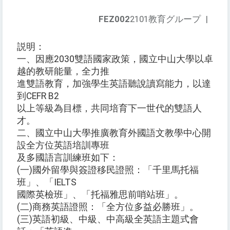
FEZ002
2101教育グループ
|
説明：
一、因應2030雙語國家政策，國立中山大學以卓
越的教研能量，全力推
進雙語教育，加強學生英語聽說讀寫能力，以達
到CEFR B2
以上等級為目標，共同培育下一世代的雙語人
才。
二、國立中山大學推廣教育外國語文教學中心開
設全方位英語培訓專班
及多國語言訓練班如下：
(一)國外留學與簽證移民證照：「千里馬托福
班」、「IELTS
國際英檢班」、「托福雅思前哨站班」。
(二)商務英語證照：「全方位多益必勝班」。
(三)英語初級、中級、中高級全英語主題式會