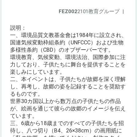
FEZ002
2101教育グループ
|
説明：
一、環境品質文教基金會は1984年に設立され、
国連気候変動枠組条約（UNFCCC）および生物
多様性条約（CBD）のオブザーバーです。
環境教育、気候変動、環境法治、国際参加に注
力しており、子供たちに舞台を提供することを
楽しみにしています。
二、本イベントは、子供たちが故郷を深く理解
し、再考し、故郷の姿を記録することを奨励す
るものです。
世界30カ国以上から数万点の子供たちの作品
が、絵画を通じて彼らの故郷のイメージを伝え
ています。
三、6歳から18歳までのすべての子供たちを招
待し、八つ切り（B4、26×38cm）の画用紙に