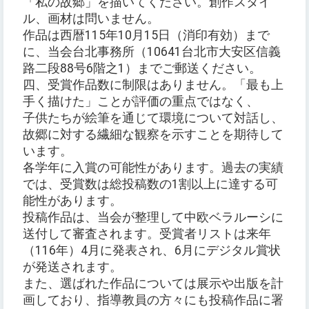
「私の故郷」を描いてください。創作スタイ
ル、画材は問いません。
作品は西暦115年10月15日（消印有効）まで
に、当会台北事務所（10641台北市大安区信義
路二段88号6階之1）までご郵送ください。
四、受賞作品数に制限はありません。「最も上
手く描けた」ことが評価の重点ではなく、
子供たちが絵筆を通じて環境について対話し、
故郷に対する繊細な観察を示すことを期待して
います。
各学年に入賞の可能性があります。過去の実績
では、受賞数は総投稿数の1割以上に達する可
能性があります。
投稿作品は、当会が整理して中欧ベラルーシに
送付して審査されます。受賞者リストは来年
（116年）4月に発表され、6月にデジタル賞状
が発送されます。
また、選ばれた作品については展示や出版を計
画しており、指導教員の方々にも投稿作品に署