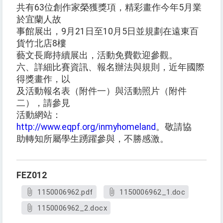
共有63位創作家榮獲獎項，精彩畫作今年5月業
於宜蘭人故
事館展出，9月21日至10月5日並規劃在遠東百
貨竹北店8樓
藝文長廊持續展出，活動免費歡迎參觀。
六、詳細比賽資訊、報名辦法與規則，近年國際
得獎畫作，以
及活動報名表（附件一）與活動照片（附件
二），請參見
活動網站：
http://www.eqpf.org/inmyhomeland
。敬請協
助轉知所屬學生踴躍參與，不勝感激。
FEZ012
1150006962.pdf
1150006962_1.doc
1150006962_2.docx