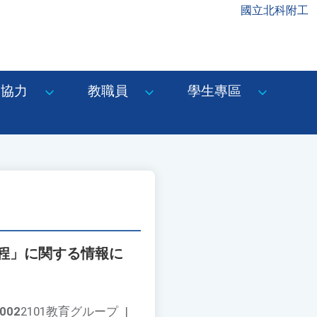
國立北科附工
協力
教職員
學生專區
程」に関する情報に
002
2101教育グループ
|