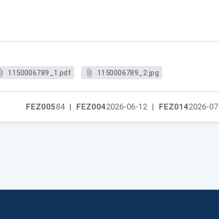
1150006789_1.pdf
1150006789_2.jpg
FEZ005
84
|
FEZ004
2026-06-12
|
FEZ014
2026-07